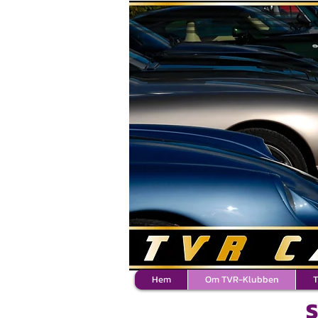
Hem
Om TVR-Klubben
T
S