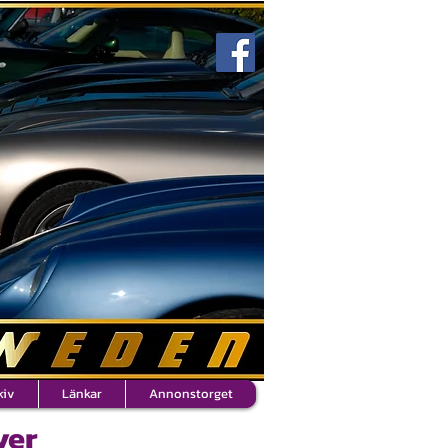
kiv
Länkar
Annonstorget
ver