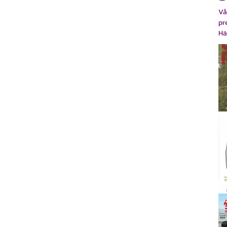
Vå
pr
Hä