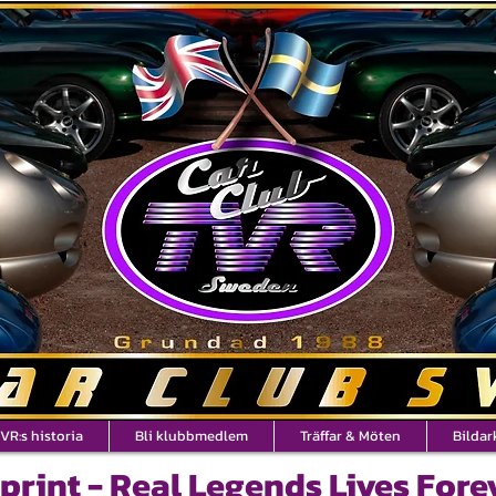
VR:s historia
Bli klubbmedlem
Träffar & Möten
Bildar
print - Real Legends Lives Fore