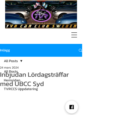
Inlägg
All Posts
24 mars 2024
All Posts
Inbjudan Lördagsträffar
Hemsidan
med UBCC Syd
TVRCCS Uppdatering